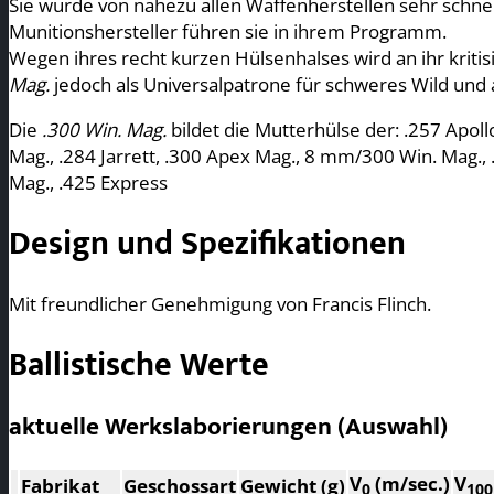
Sie wurde von nahezu allen Waffenherstellen sehr schnel
Munitionshersteller führen sie in ihrem Programm.
Wegen ihres recht kurzen Hülsenhalses wird an ihr kritisi
Mag.
jedoch als Universalpatrone für schweres Wild und a
Die
.300 Win. Mag.
bildet die Mutterhülse der: .257 Apol
Mag., .284 Jarrett, .300 Apex Mag., 8 mm/300 Win. Mag.,
Mag., .425 Express
Design und Spezifikationen
Mit freundlicher Genehmigung von Francis Flinch.
Ballistische Werte
aktuelle Werkslaborierungen (Auswahl)
V
(m/sec.)
V
Fabrikat
Geschossart
Gewicht (g)
0
100