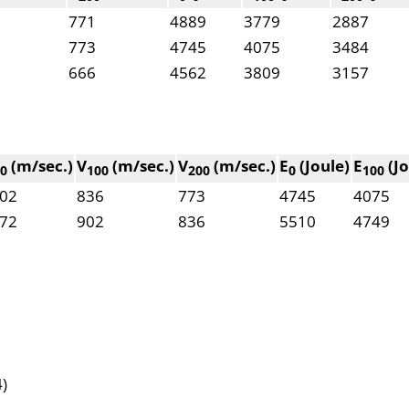
771
4889
3779
2887
773
4745
4075
3484
666
4562
3809
3157
(m/sec.)
V
(m/sec.)
V
(m/sec.)
E
(Joule)
E
(Jo
0
100
200
0
100
02
836
773
4745
4075
72
902
836
5510
4749
)