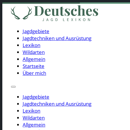
Jagdgebiete
Jagdtechniken und Ausrüstung
Lexikon
Jagdgebiete
Wildarten
Jagdtechniken und Ausrüstung
Allgemein
Lexikon
Startseite
Wildarten
Über mich
Allgemein
Startseite
Über mich
Jagdgebiete
Jagdtechniken und Ausrüstung
Lexikon
Wildarten
Allgemein