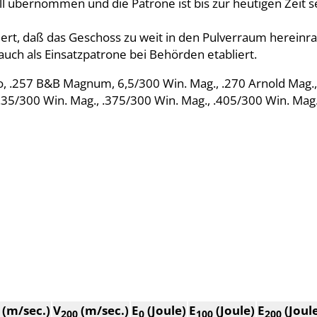
l übernommen und die Patrone ist bis zur heutigen Zeit se
ert, daß das Geschoss zu weit in den Pulverraum hereinragt
uch als Einsatzpatrone bei Behörden etabliert.
lo, .257 B&B Magnum, 6,5/300 Win. Mag., .270 Arnold Mag.
 .35/300 Win. Mag., .375/300 Win. Mag., .405/300 Win. Mag.
(m/sec.)
V
(m/sec.)
E
(Joule)
E
(Joule)
E
(Joul
200
0
100
200