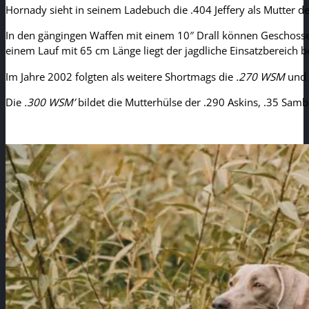
Hornady sieht in seinem Ladebuch die .404 Jeffery als Mutter d
In den gängingen Waffen mit einem 10″ Drall können Geschosse
einem Lauf mit 65 cm Länge liegt der jagdliche Einsatzbereich b
Im Jahre 2002 folgten als weitere Shortmags die
.270 WSM
und 
Die
.300 WSM’
bildet die Mutterhülse der .290 Askins, .35 Sa