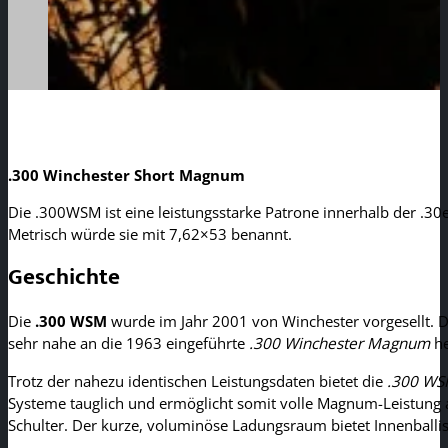
.300 Winchester Short Magnum
Die .300WSM ist eine leistungsstarke Patrone innerhalb der .30e
Metrisch würde sie mit 7,62×53 benannt.
Geschichte
Die
.300 WSM
wurde im Jahr 2001 von Winchester vorgesellt. 
sehr nahe an die 1963 eingeführte
.300 Winchester Magnum
he
Trotz der nahezu identischen Leistungsdaten bietet die
.300 W
Systeme tauglich und ermöglicht somit volle Magnum-Leistung au
Schulter. Der kurze, voluminöse Ladungsraum bietet Innenballis