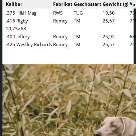
V
Kaliber
Fabrikat
Geschossart
Gewicht (g)
0
.375 H&H Mag.
RWS
TUG
19,50
79
.416 Rigby
Romey
TM
26,57
71
10,75×68
.404 Jeffery
Romey
TM
25,92
68
.425 Westley Richards
Romey
TM
26,57
70