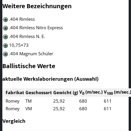
Weitere Bezeichnungen
.404 Rimless
.404 Rimless Nitro Express
.404 Rimless N. E.
10,75×73
.404 Magnum Schüler
Ballistische Werte
aktuelle Werkslaborierungen (Auswahl)
V
(m/sec.)
V
(m/sec.
Fabrikat
Geschossart
Gewicht (g)
0
100
Romey
TM
25,92
680
611
Romey
VM
25,92
680
611
Vergleich