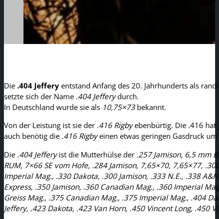
Die
.404 Jeffery
entstand Anfang des 20. Jahrhunderts als randl
setzte sich der Name
.404 Jeffery
durch.
In Deutschland wurde sie als
10,75×73
bekannt.
Von der Leistung ist sie der
.416 Rigby
ebenbürtig. Die .416 hat j
auch benötig die
.416 Rigby
einen etwas geringen Gasdruck um d
Die
.404 Jeffery
ist die Mutterhülse der
.257 Jamison, 6,5 mm 
RUM, 7×66 SE vom Hofe, .284 Jamison, 7,65×70, 7,65×77, .300
Imperial Mag., .330 Dakota, .300 Jamison, .333 N.E., .338 A&
Express, .350 Jamison, .360 Canadian Mag., .360 Imperial Ma
Greiss Mag., .375 Canadian Mag., .375 Imperial Mag., .404 Dak
Jeffery, .423 Dakota, .423 Van Horn, .450 Vincent Long, .450 V