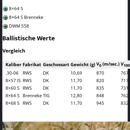
8×64 S
8×64 S Brenneke
DWM 558
Ballistische Werte
Vergleich
V
(m/sec.)
V
Kaliber
Fabrikat
Geschossart
Gewicht (g)
0
100
.30-06
RWS
DK
10,69
870
767
8×57 IS
RWS
DK
11,70
820
717
8×60 S
RWS
DK
11,70
835
731
8×64 S
Brenneke
TIG
12,80
848
762
8×68 S
RWS
DK
11,70
945
832