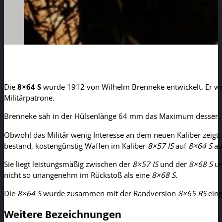
Die
8×64 S
wurde 1912 von Wilhelm Brenneke entwickelt. Er wol
Militärpatrone.
Brenneke sah in der Hülsenlänge 64 mm das Maximum dessen an
Obwohl das Militär wenig Interesse an dem neuen Kaliber zeigt,
bestand, kostengünstig Waffen im Kaliber
8×57 IS
auf
8×64 S
au
Sie liegt leistungsmäßig zwischen der
8×57 IS
und der
8×68 S
un
nicht so unangenehm im Rückstoß als eine
8×68 S
.
Die
8×64 S
wurde zusammen mit der Randversion
8×65 RS
eing
Weitere Bezeichnungen