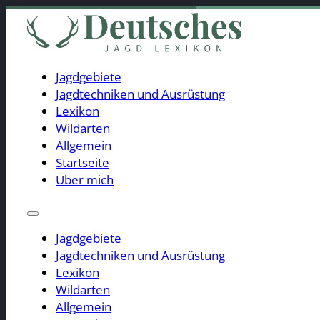
Jagdgebiete
Jagdtechniken und Ausrüstung
Lexikon
Jagdgebiete
Wildarten
Jagdtechniken und Ausrüstung
Allgemein
Lexikon
Startseite
Wildarten
Über mich
Allgemein
Startseite
Über mich
Jagdgebiete
Jagdtechniken und Ausrüstung
Lexikon
Wildarten
Gibt es 2025 eine Änder
Allgemein