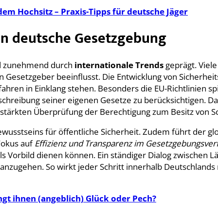
dem Hochsitz – Praxis-Tipps für deutsche Jäger
sen deutsche Gesetzgebung
ird zunehmend durch
internationale Trends
geprägt. Viele
esetzgeber beeinflusst. Die Entwicklung von Sicherheitss
ahren in Einklang stehen. Besonders die EU-Richtlinien sp
ortschreibung seiner eigenen Gesetze zu berücksichtigen
rstärkten Überprüfung der Berechtigung zum Besitz von S
wusstseins für öffentliche Sicherheit. Zudem führt der g
Fokus auf
Effizienz und Transparenz im Gesetzgebungsver
s Vorbild dienen können. Ein ständiger Dialog zwischen L
nzugehen. So wirkt jeder Schritt innerhalb Deutschlands n
ngt ihnen (angeblich) Glück oder Pech?