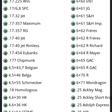
.17-225 Win.
6×60 ENT
.17/6,8 SPC
6×61 JG
.17-32 Jet
6×61 S&H
.17-357 Maximum
6×61 S&H Imp.
.17-357 RG
6×62 Frères
.17-40 Jet
6×62 R Frères
.17-40 Jet Rimless
6×62 R Richard
.17-454 Eubanks
6×64 R Mayer
.177 Chipmunk
6×65 GAC
4,5×43,7 Belgian
6×65 R GAC
4,5×46 Belga
6×70 R
4,5×55 Schirnecker
6×71 Mondragon
.18 Homologous
.25 Ackley Mag.
4,6×30 HK
.25 Ackley Short Kra
4,6×36 HK
.25 Adolph Express