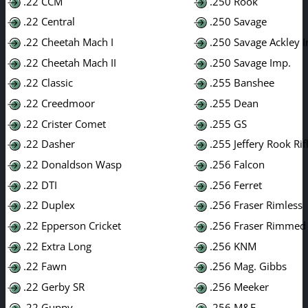
.22 CCM
.250 Rook
.22 Central
.250 Savage
.22 Cheetah Mach I
.250 Savage Ackley 
.22 Cheetah Mach II
.250 Savage Imp.
.22 Classic
.255 Banshee
.22 Creedmoor
.255 Dean
.22 Crister Comet
.255 GS
.22 Dasher
.255 Jeffery Rook Rif
.22 Donaldson Wasp
.256 Falcon
.22 DTI
.256 Ferret
.22 Duplex
.256 Fraser Rimless
.22 Epperson Cricket
.256 Fraser Rimmed
.22 Extra Long
.256 KNM
.22 Fawn
.256 Mag. Gibbs
.22 Gerby SR
.256 Meeker
.22 Guppy
.256 M&F