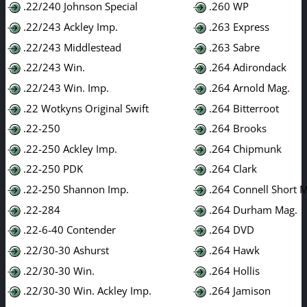
.22/240 Johnson Special
.260 WP
.22/243 Ackley Imp.
.263 Express
.22/243 Middlestead
.263 Sabre
.22/243 Win.
.264 Adirondack
.22/243 Win. Imp.
.264 Arnold Mag.
.22 Wotkyns Original Swift
.264 Bitterroot
.22-250
.264 Brooks
.22-250 Ackley Imp.
.264 Chipmunk
.22-250 PDK
.264 Clark
.22-250 Shannon Imp.
.264 Connell Short 
.22-284
.264 Durham Mag.
.22-6-40 Contender
.264 DVD
.22/30-30 Ashurst
.264 Hawk
.22/30-30 Win.
.264 Hollis
.22/30-30 Win. Ackley Imp.
.264 Jamison