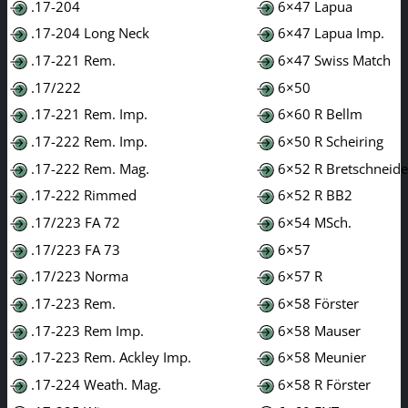
.17-204
6×47 Lapua
.17-204 Long Neck
6×47 Lapua Imp.
.17-221 Rem.
6×47 Swiss Match
.17/222
6×50
.17-221 Rem. Imp.
6×60 R Bellm
.17-222 Rem. Imp.
6×50 R Scheiring
.17-222 Rem. Mag.
6×52 R Bretschneide
.17-222 Rimmed
6×52 R BB2
.17/223 FA 72
6×54 MSch.
.17/223 FA 73
6×57
.17/223 Norma
6×57 R
.17-223 Rem.
6×58 Förster
.17-223 Rem Imp.
6×58 Mauser
.17-223 Rem. Ackley Imp.
6×58 Meunier
.17-224 Weath. Mag.
6×58 R Förster