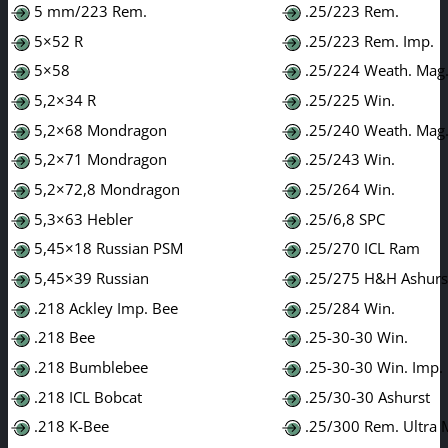
5 mm/223 Rem.
.25/223 Rem.
5×52 R
.25/223 Rem. Imp.
5×58
.25/224 Weath. Mag
5,2×34 R
.25/225 Win.
5,2×68 Mondragon
.25/240 Weath. Mag
5,2×71 Mondragon
.25/243 Win.
5,2×72,8 Mondragon
.25/264 Win.
5,3×63 Hebler
.25/6,8 SPC
5,45×18 Russian PSM
.25/270 ICL Ram
5,45×39 Russian
.25/275 H&H Ashurs
.218 Ackley Imp. Bee
.25/284 Win.
.218 Bee
.25-30-30 Win.
.218 Bumblebee
.25-30-30 Win. Imp.
.218 ICL Bobcat
.25/30-30 Ashurst
.218 K-Bee
.25/300 Rem. Ultra 