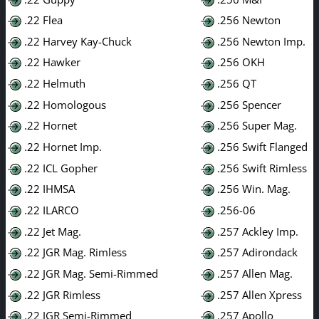
.22 Flea
.256 Newton
.22 Harvey Kay-Chuck
.256 Newton Imp.
.22 Hawker
.256 OKH
.22 Helmuth
.256 QT
.22 Homologous
.256 Spencer
.22 Hornet
.256 Super Mag.
.22 Hornet Imp.
.256 Swift Flanged
.22 ICL Gopher
.256 Swift Rimless
.22 IHMSA
.256 Win. Mag.
.22 ILARCO
.256-06
.22 Jet Mag.
.257 Ackley Imp.
.22 JGR Mag. Rimless
.257 Adirondack
.22 JGR Mag. Semi-Rimmed
.257 Allen Mag.
.22 JGR Rimless
.257 Allen Xpress
.22 JGR Semi-Rimmed
.257 Apollo