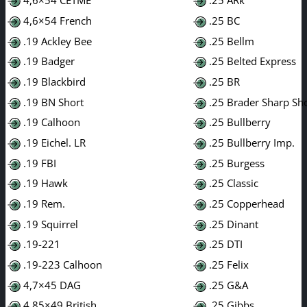
4,6×54 CETME
.25 ARk
4,6×54 French
.25 BC
.19 Ackley Bee
.25 Bellm
.19 Badger
.25 Belted Express
.19 Blackbird
.25 BR
.19 BN Short
.25 Brader Sharp Sh
.19 Calhoon
.25 Bullberry
.19 Eichel. LR
.25 Bullberry Imp.
.19 FBI
.25 Burgess
.19 Hawk
.25 Classic
.19 Rem.
.25 Copperhead
.19 Squirrel
.25 Dinant
.19-221
.25 DTI
.19-223 Calhoon
.25 Felix
4,7×45 DAG
.25 G&A
4,85×49 British
.25 Gibbs