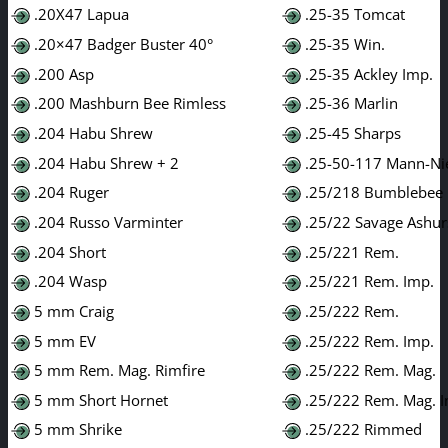
.20X47 Lapua
.25-35 Tomcat
.20×47 Badger Buster 40°
.25-35 Win.
.200 Asp
.25-35 Ackley Imp.
.200 Mashburn Bee Rimless
.25-36 Marlin
.204 Habu Shrew
.25-45 Sharps
.204 Habu Shrew + 2
.25-50-117 Mann-Ni
.204 Ruger
.25/218 Bumblebee
.204 Russo Varminter
.25/22 Savage Ashur
.204 Short
.25/221 Rem.
.204 Wasp
.25/221 Rem. Imp.
5 mm Craig
.25/222 Rem.
5 mm EV
.25/222 Rem. Imp.
5 mm Rem. Mag. Rimfire
.25/222 Rem. Mag.
5 mm Short Hornet
.25/222 Rem. Mag. 
5 mm Shrike
.25/222 Rimmed