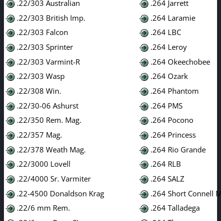
.22/303 Australian
.264 Jarrett
.22/303 British Imp.
.264 Laramie
.22/303 Falcon
.264 LBC
.22/303 Sprinter
.264 Leroy
.22/303 Varmint-R
.264 Okeechobee
.22/303 Wasp
.264 Ozark
.22/308 Win.
.264 Phantom
.22/30-06 Ashurst
.264 PMS
.22/350 Rem. Mag.
.264 Pocono
.22/357 Mag.
.264 Princess
.22/378 Weath Mag.
.264 Rio Grande
.22/3000 Lovell
.264 RLB
.22/4000 Sr. Varmiter
.264 SALZ
.22-4500 Donaldson Krag
.264 Short Connell 
.22/6 mm Rem.
.264 Talladega