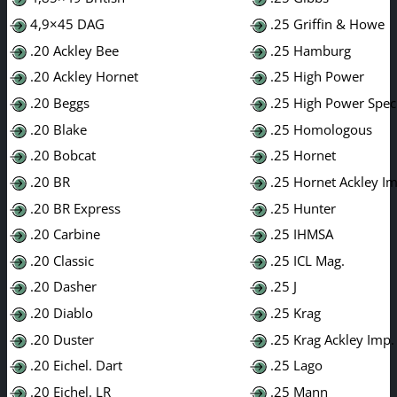
4,9×45 DAG
.25 Griffin & Howe
.20 Ackley Bee
.25 Hamburg
.20 Ackley Hornet
.25 High Power
.20 Beggs
.25 High Power Spec
.20 Blake
.25 Homologous
.20 Bobcat
.25 Hornet
.20 BR
.25 Hornet Ackley Im
.20 BR Express
.25 Hunter
.20 Carbine
.25 IHMSA
.20 Classic
.25 ICL Mag.
.20 Dasher
.25 J
.20 Diablo
.25 Krag
.20 Duster
.25 Krag Ackley Imp.
.20 Eichel. Dart
.25 Lago
.20 Eichel. LR
.25 Mann