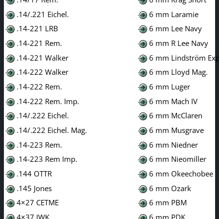
.14/.221 Eichel.
6 mm Laramie
.14-221 LRB
6 mm Lee Navy
.14-221 Rem.
6 mm R Lee Navy
.14-221 Walker
6 mm Lindström Exp
.14-222 Walker
6 mm Lloyd Mag.
.14-222 Rem.
6 mm Luger
.14-222 Rem. Imp.
6 mm Mach IV
.14/.222 Eichel.
6 mm McClaren
.14/.222 Eichel. Mag.
6 mm Musgrave
.14-223 Rem.
6 mm Niedner
.14-223 Rem Imp.
6 mm Nieomiller
.144 OTTR
6 mm Okeechobee
.145 Jones
6 mm Ozark
4×27 CETME
6 mm PBM
4×37 IWK
6 mm PDK