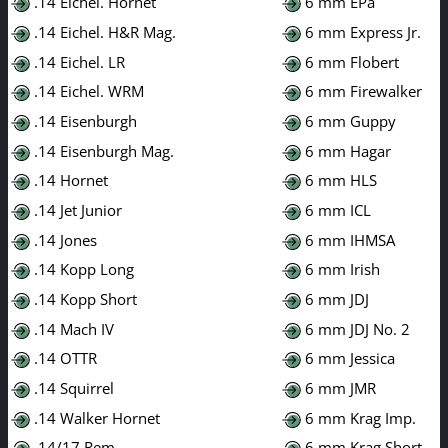
.14 Eichel. Hornet
6 mm EPa
.14 Eichel. H&R Mag.
6 mm Express Jr.
.14 Eichel. LR
6 mm Flobert
.14 Eichel. WRM
6 mm Firewalker
.14 Eisenburgh
6 mm Guppy
.14 Eisenburgh Mag.
6 mm Hagar
.14 Hornet
6 mm HLS
.14 Jet Junior
6 mm ICL
.14 Jones
6 mm IHMSA
.14 Kopp Long
6 mm Irish
.14 Kopp Short
6 mm JDJ
.14 Mach IV
6 mm JDJ No. 2
.14 OTTR
6 mm Jessica
.14 Squirrel
6 mm JMR
.14 Walker Hornet
6 mm Krag Imp.
.14/17 Rem.
6 mm Krag Short