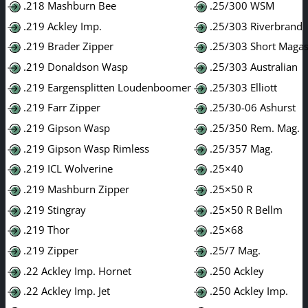
.218 Mashburn Bee
.25/300 WSM
.219 Ackley Imp.
.25/303 Riverbrand
.219 Brader Zipper
.25/303 Short Magas
.219 Donaldson Wasp
.25/303 Australian
.219 Eargensplitten Loudenboomer
.25/303 Elliott
.219 Farr Zipper
.25/30-06 Ashurst
.219 Gipson Wasp
.25/350 Rem. Mag.
.219 Gipson Wasp Rimless
.25/357 Mag.
.219 ICL Wolverine
.25×40
.219 Mashburn Zipper
.25×50 R
.219 Stingray
.25×50 R Bellm
.219 Thor
.25×68
.219 Zipper
.25/7 Mag.
.22 Ackley Imp. Hornet
.250 Ackley
.22 Ackley Imp. Jet
.250 Ackley Imp.