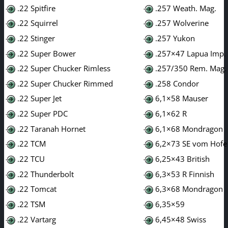
.22 Spitfire
.257 Weath. Mag.
.22 Squirrel
.257 Wolverine
.22 Stinger
.257 Yukon
.22 Super Bower
.257×47 Lapua Imp.
.22 Super Chucker Rimless
.257/350 Rem. Mag.
.22 Super Chucker Rimmed
.258 Condor
.22 Super Jet
6,1×58 Mauser
.22 Super PDC
6,1×62 R
.22 Taranah Hornet
6,1×68 Mondragon
.22 TCM
6,2×73 SE vom Hofe
.22 TCU
6,25×43 British
.22 Thunderbolt
6,3×53 R Finnish
.22 Tomcat
6,3×68 Mondragon
.22 TSM
6,35×59
.22 Vartarg
6,45×48 Swiss