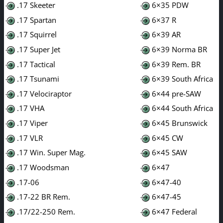
.17 Skeeter
6×35 PDW
.17 Spartan
6×37 R
.17 Squirrel
6×39 AR
.17 Super Jet
6×39 Norma BR
.17 Tactical
6×39 Rem. BR
.17 Tsunami
6×39 South Africa
.17 Velociraptor
6×44 pre-SAW
.17 VHA
6×44 South Africa
.17 Viper
6×45 Brunswick
.17 VLR
6×45 CW
.17 Win. Super Mag.
6×45 SAW
.17 Woodsman
6×47
.17-06
6×47-40
.17-22 BR Rem.
6×47-45
.17/22-250 Rem.
6×47 Federal