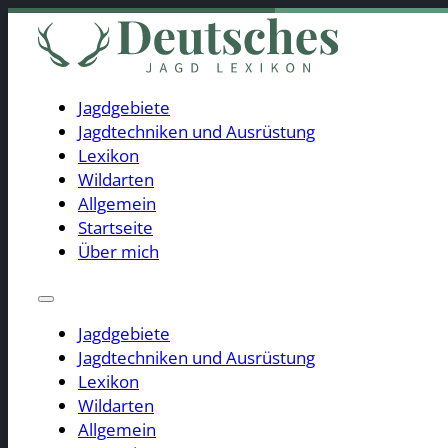
Jagdgebiete
Jagdtechniken und Ausrüstung
Lexikon
Jagdgebiete
Wildarten
Jagdtechniken und Ausrüstung
Allgemein
Lexikon
Startseite
Wildarten
Über mich
Allgemein
Startseite
Über mich
Jagdgebiete
Jagdtechniken und Ausrüstung
Lexikon
Wildarten
Allgemein