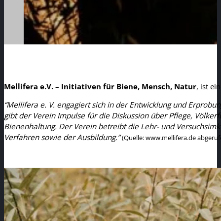
Mellifera e.V. – Initiativen für Biene, Mensch, Natur
, ist 
“Mellifera e. V. engagiert sich in der Entwicklung und Erprobu
gibt der Verein Impulse für die Diskussion über Pflege, Völke
Bienenhaltung. Der Verein betreibt die Lehr- und Versuchsimk
Verfahren sowie der Ausbildung.”
(Quelle: www.mellifera.de abgeru