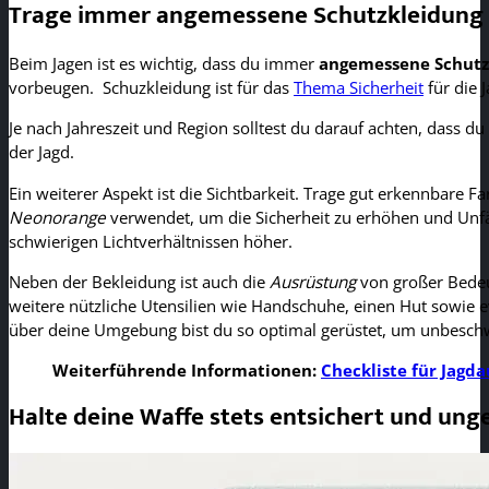
Trage immer angemessene Schutzkleidung
Beim Jagen ist es wichtig, dass du immer
angemessene Schutz
vorbeugen. Schuzkleidung ist für das
Thema Sicherheit
für die 
Je nach Jahreszeit und Region solltest du darauf achten, dass d
der Jagd.
Ein weiterer Aspekt ist die Sichtbarkeit. Trage gut erkennbare 
Neonorange
verwendet, um die Sicherheit zu erhöhen und Unfäl
schwierigen Lichtverhältnissen höher.
Neben der Bekleidung ist auch die
Ausrüstung
von großer Bedeut
weitere nützliche Utensilien wie Handschuhe, einen Hut sowie ev
über deine Umgebung bist du so optimal gerüstet, um unbeschwe
Weiterführende Informationen:
Checkliste für Jagd
Halte deine Waffe stets entsichert und ung