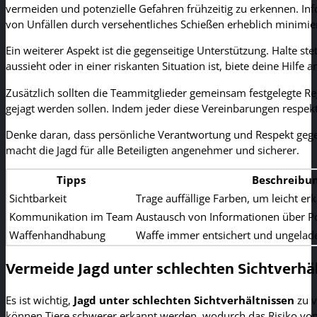
vermeiden und potenzielle Gefahren frühzeitig zu erkennen. Info
von Unfällen durch versehentliches Schießen erheblich minimier
Ein weiterer Aspekt ist die gegenseitige Unterstützung. Halte s
aussieht oder in einer riskanten Situation ist, biete deine Hilf
Zusätzlich sollten die Teammitglieder gemeinsam festgelegte Re
gejagt werden sollen. Indem jeder diese Vereinbarungen respekti
Denke daran, dass persönliche Verantwortung und Respekt gegen
macht die Jagd für alle Beteiligten angenehmer und sicherer.
Tipps
Beschreibu
Sichtbarkeit
Trage auffällige Farben, um leicht er
Kommunikation im Team
Austausch von Informationen über Pos
Waffenhandhabung
Waffe immer entsichert und ungelade
Vermeide Jagd unter schlechten Sichtverhä
Es ist wichtig,
Jagd unter schlechten Sichtverhältnissen
zu v
können Tiere schwerer erkannt werden, wodurch das Risiko von F