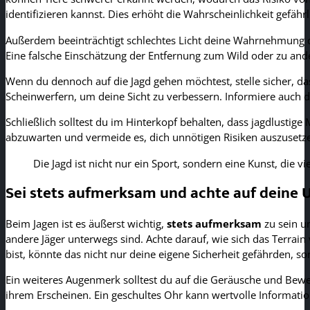
identifizieren kannst. Dies erhöht die Wahrscheinlichkeit gefährl
Außerdem beeinträchtigt schlechtes Licht deine Wahrnehmung d
Eine falsche Einschätzung der Entfernung zum Wild oder zu ande
Wenn du dennoch auf die Jagd gehen möchtest, stelle sicher, 
Scheinwerfern, um deine Sicht zu verbessern. Informiere auch de
Schließlich solltest du im Hinterkopf behalten, dass jagdlusti
abzuwarten und vermeide es, dich unnötigen Risiken auszusetzen
Die Jagd ist nicht nur ein Sport, sondern eine Kunst, die v
Sei stets aufmerksam und achte auf dein
Beim Jagen ist es äußerst wichtig,
stets aufmerksam
zu sein u
andere Jäger unterwegs sind. Achte darauf, wie sich das Terra
bist, könnte das nicht nur deine eigene Sicherheit gefährden, so
Ein weiteres Augenmerk solltest du auf die Geräusche und Bew
ihrem Erscheinen. Ein geschultes Ohr kann wertvolle Informatione