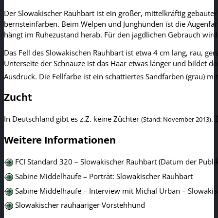
Der Slowakischer Rauhbart ist ein großer, mittelkräftig gebaut
bernsteinfarben. Beim Welpen und Junghunden ist die Augenfar
hängt im Ruhezustand herab. Für den jagdlichen Gebrauch wird 
Das Fell des Slowakischen Rauhbart ist etwa 4 cm lang, rau, ge
Unterseite der Schnauze ist das Haar etwas länger und bildet d
Ausdruck. Die Fellfarbe ist ein schattiertes Sandfarben (grau) m
Zucht
In Deutschland gibt es z.Z. keine Züchter
.
(Stand: November 2013)
Weitere Informationen
FCI Standard 320 – Slowakischer Rauhbart (Datum der Publik
Sabine Middelhaufe – Porträt: Slowakischer Rauhbart
Sabine Middelhaufe – Interview mit Michal Urban – Slowaki
Slowakischer rauhaariger Vorstehhund