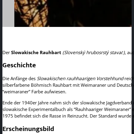
Der
Slowakische Rauhbart
(Slovenský hrubosrstý stavač)
, au
Geschichte
Die Anfänge des
Slowakischen rauhhaarigen Vorstehhund
reich
silberfarbene Böhmisch Rauhbart mit Weimaraner und Deutsch-D
“weimaraner” Farbe aufwiesen.
Ende der 1940er Jahre nahm sich der slowakische Jagdverband 
slowakische Experimentalbuch als “Rauhhaariger Weimaraner” 
1975 befindet sich die Rasse in Reinzucht. Der Standard wurde e
Erscheinungsbild