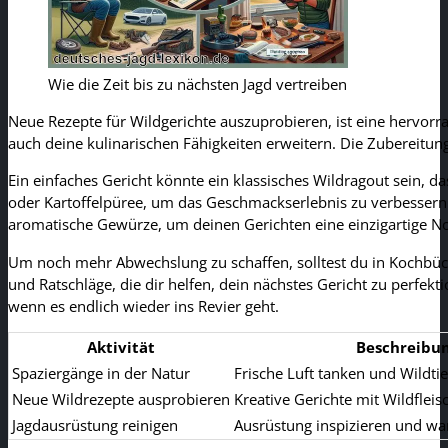
Wie die Zeit bis zu nächsten Jagd vertreiben
Neue Rezepte für Wildgerichte auszuprobieren, ist eine hervorra
auch deine kulinarischen Fähigkeiten erweitern. Die Zubereitun
Ein einfaches Gericht könnte ein klassisches Wildragout sein, 
oder Kartoffelpüree, um das Geschmackserlebnis zu verbessern.
aromatische Gewürze, um deinen Gerichten eine einzigartige No
Um noch mehr Abwechslung zu schaffen, solltest du in Kochbüch
und Ratschläge, die dir helfen, dein nächstes Gericht zu perfekt
wenn es endlich wieder ins Revier geht.
Aktivität
Beschreibu
Spaziergänge in der Natur
Frische Luft tanken und Wildti
Neue Wildrezepte ausprobieren
Kreative Gerichte mit Wildfleis
Jagdausrüstung reinigen
Ausrüstung inspizieren und wa