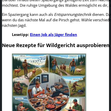
möchtest. Die ruhige Umgebung des Waldes ermöglicht es dir, den
Ein Spaziergang kann auch als
Entspannungstechnik
dienen. Das
wenn du das nächste Mal auf die Pirsch gehst. Wähle verschied
nächsten Jagd.
Lesetipp:
Einen Job als Jäger finden
Neue Rezepte für Wildgericht ausprobieren