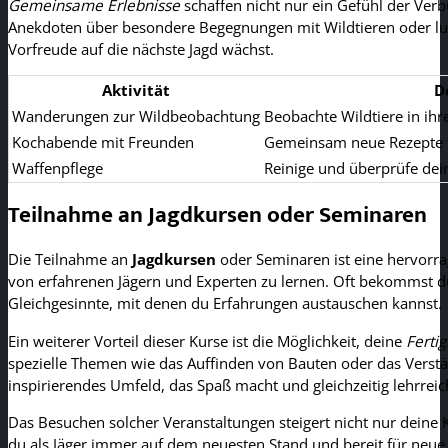
Gemeinsame Erlebnisse
schaffen nicht nur ein Gefühl der Verb
Anekdoten über besondere Begegnungen mit Wildtieren oder lust
Vorfreude auf die nächste Jagd wächst.
Aktivität
D
Wanderungen zur Wildbeobachtung
Beobachte Wildtiere in ih
Kochabende mit Freunden
Gemeinsam neue Rezepte f
Waffenpflege
Reinige und überprüfe dei
Teilnahme an Jagdkursen oder Seminaren
Die Teilnahme an
Jagdkursen
oder Seminaren ist eine hervorrag
von erfahrenen Jägern und Experten zu lernen. Oft bekommst du 
Gleichgesinnte, mit denen du Erfahrungen austauschen kannst.
Ein weiterer Vorteil dieser Kurse ist die Möglichkeit, deine
Fertig
spezielle Themen wie das Auffinden von Bauten oder das Verstän
inspirierendes Umfeld, das Spaß macht und gleichzeitig lehrreich
Das Besuchen solcher Veranstaltungen steigert nicht nur deine K
du als Jäger immer auf dem neuesten Stand und bereit für neu