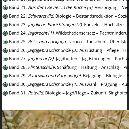
Band 21.
Aus dem Revier in die Küche (3).
Versorgung – Verw
Band 22.
Schwarzwild.
Biologie – Bestandsreduktion – Sozi
Band 23.
Jagdliche Einrichtungen (2).
Kanzeln – Hochsitze – 
Band 24.
Jagdrecht (1).
Wildschadensersatz – Pachtminderung
Band 25.
Reiz- und Lockjagd.
Tarnen – Täuschen – Überlisten
Band 26.
Jagdgebrauchshunde (3).
Ausrüstung – Pflege – Hal
Band 27.
Jagdrecht (2).
Jagdhütten – Jagdstörungen – Pachtve
Band 28.
Flintenschule.
Schäftung – Haltung – Anschlag – Pr
Band 29.
Raubwild und Rabenvögel.
Bejagung – Biologie – B
Band 30.
Jagdgebrauchshunde (4).
Auswahl – Prägung – Ausb
Band 31.
Rotwild.
Biologie – Jagd/Hege – Zukunft. Singhofen