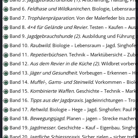
Band 6.
Feldhase und Wildkaninchen.
Biologie, Lebensraum,
Band 7.
Trophäenpräparation.
Von der Malerfeder bis zum H
Band 8.
4×4 für Gelände und Revier.
Testen – Kaufen – Auss
Band 9.
Jagdgebrauchshunde (2).
Ausbildung und Führung zu
Band 10.
Raubwild.
Biologie – Lebensraum – Jagd. Singhofen
Band 11.
Repetierbüchsen.
Technik – Marktübersicht – Zube
Band 12.
Aus dem Revier in die Küche (2).
Wildbret vorberei
Band 13.
Jäger und Gesundheit.
Vorbeugen – Erkennen – Heil
Band 14.
Muffel-, Gams- und Steinwild.
Vorkommen – Biologi
Band 15.
Kombinierte Waffen.
Geschichte – Technik – Markt
Band 16.
Tipps aus der Jagdpraxis.
Jagdeinrichtungen – Trop
Band 17.
Rehwild.
Biologie – Hege – Jagd. Singhofen: Paul P
Band 18.
Bewegungsjagd.
Planen – jagen – Strecke machen. 
Band 19.
Jagdmesser.
Geschichte – Kauf – Eigenbau. Singhof
Band 20.
Jagdliche Schiesspraxis.
Sicher zielen – sicher tref