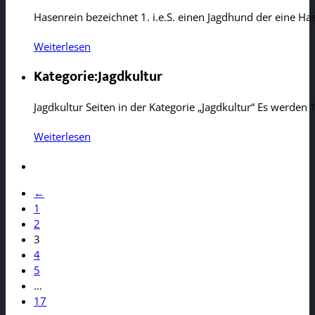
Hasenrein bezeichnet 1. i.e.S. einen Jagdhund der eine H
Weiterlesen
Kategorie:Jagdkultur
Jagdkultur Seiten in der Kategorie „Jagdkultur“ Es werde
Weiterlesen
Retriever
Als Retriever [rɪˈtriːvə(r)] oder Apportierhunde bezeich
Vorgang bezeichnet man…
Weiterlesen